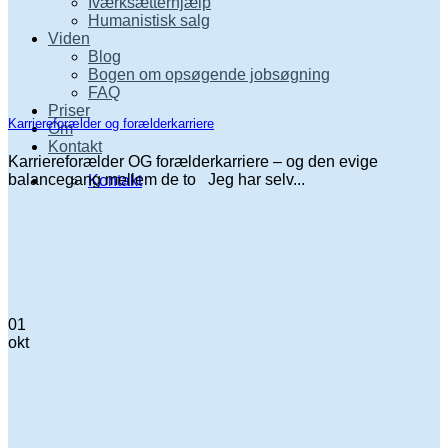
Iværksætterhjælp
Humanistisk salg
Viden
Blog
Bogen om opsøgende jobsøgning
FAQ
Priser
Karriereforælder og forælderkarriere
Om
Kontakt
Karriereforælder OG forælderkarriere – og den evige
balancegang mellem de to Jeg har selv...
Kontakt
01
okt