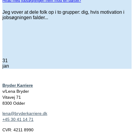
Hvad med jobsøgningen frem mod en barsel?
Jeg vover at dele folk op i to grupper: dig, hvis motivation i
jobsøgningen falder...
31
jan
Bryder Karriere
v/Lena Bryder
Vitavej 71
8300 Odder
lena@bryderkarriere.dk
+45 30 41 14 71
CVR: 4211 8990