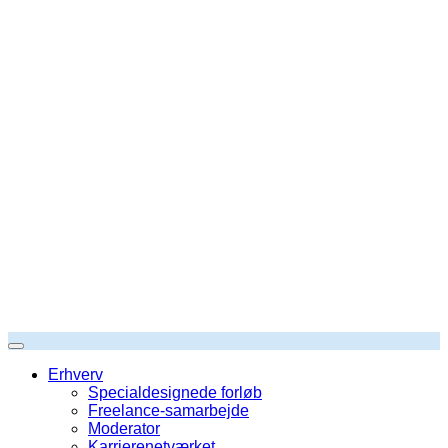
Erhverv
Specialdesignede forløb
Freelance-samarbejde
Moderator
Karrierenetværket