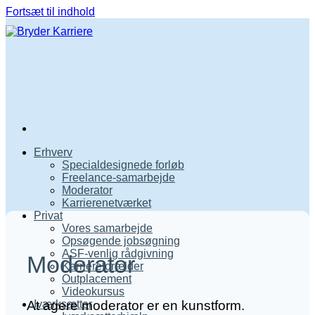
Fortsæt til indhold
Erhverv
Specialdesignede forløb
Freelance-samarbejde
Moderator
Karrierenetværket
Privat
Vores samarbejde
Opsøgende jobsøgning
ASF-venlig rådgivning
Moderator
Karriereforælder
Outplacement
Videokursus
At agere moderator er en kunstform.
Iværksætter