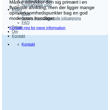
Iværksætterhjælp
Måske udtrykker den sig primært i en
Humanistisk salg
flydende afvikling, men der ligger mange
Viden
opmærksomhedspunkter bag en god
Blog
moderators handliger.
Bogen om opsøgende jobsøgning
FAQ
Priser
Kontakt mig for mere information
Om
Kontakt
Kontakt