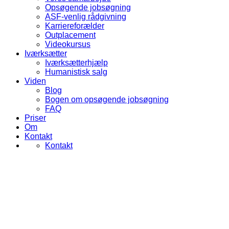
Opsøgende jobsøgning
ASF-venlig rådgivning
Karriereforælder
Outplacement
Videokursus
Iværksætter
Iværksætterhjælp
Humanistisk salg
Viden
Blog
Bogen om opsøgende jobsøgning
FAQ
Priser
Om
Kontakt
Kontakt