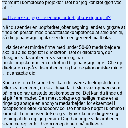
fremdrift i komplekse projekter. Det har jeg konkret gjort ved
at…”.
Hvem skal jeg stile en uopfordret jobansøgning til?
Når du sender en uopfordret jobansøgning, er det vigtigste at
finde en person med ansættelseskompetence at stile den til,
så din jobansøgning ikke ender i en generel mailboks.
Hvis det er et mindre firma med under 50-60 medarbejdere,
skal du altid tage fat i direktøren. Det er direktøren, der
designer virksomhedens visioner og har
beslutningskompetence i forhold til jobansøgninger. Ofte ejer
direktøren også virksomheden og har de økonomiske midler
til at ansætte dig.
Kontakter du et større sted, kan det være afdelingslederen
eller teamlederen, du skal have fat i. Men vær opmærksom
på, om de har ansættelseskompetence. Det kan du finde ud
af på flere måder. Den mest oplagte og høflige måde er at
ringe og spørge en anonym medarbejder, for eksempel i
receptionen eller kundeservice. De har ikke noget i klemme i
forhold til din henvendelse og vil typisk kunne dirigere dig i
retning af den rigtige person. Dog har nogle virksomheder
stramme regler for, hvem receptionen må udlevere