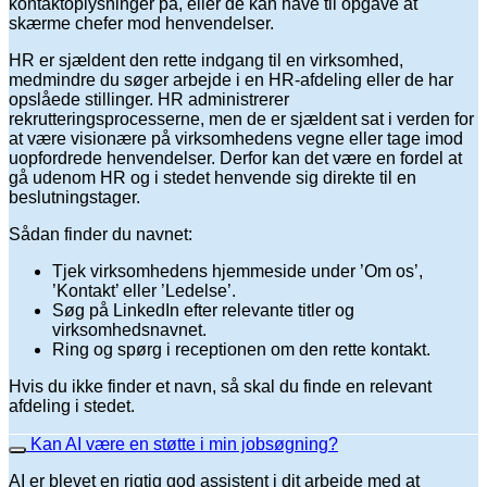
kontaktoplysninger på, eller de kan have til opgave at
skærme chefer mod henvendelser.
HR er sjældent den rette indgang til en virksomhed,
medmindre du søger arbejde i en HR-afdeling eller de har
opslåede stillinger. HR administrerer
rekrutteringsprocesserne, men de er sjældent sat i verden for
at være visionære på virksomhedens vegne eller tage imod
uopfordrede henvendelser. Derfor kan det være en fordel at
gå udenom HR og i stedet henvende sig direkte til en
beslutningstager.
Sådan finder du navnet:
Tjek virksomhedens hjemmeside under ’Om os’,
’Kontakt’ eller ’Ledelse’.
Søg på LinkedIn efter relevante titler og
virksomhedsnavnet.
Ring og spørg i receptionen om den rette kontakt.
Hvis du ikke finder et navn, så skal du finde en relevant
afdeling i stedet.
Kan AI være en støtte i min jobsøgning?
AI er blevet en rigtig god assistent i dit arbejde med at