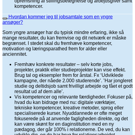
opremsning af stillingsbetegnelse og arbejdsgiver samt
kompetencer.
Hvordan kommer jeg til jobsamtale som en yngre
ansøger?
Som yngre ansøger har du typisk mindre erfaring, ikke så
mange resultater, du kan fremvise og dit netværk er måske
begrænset. I stedet skal du fremhæve kompetencer,
motivation og læringsparathed frem for alder eller
anciennitet.
Fremhæv konkrete resultater – selv korte jobs,
projekter, praktik eller studieprojekter kan vise effekt.
Brug tal og eksempler frem for årstal. Fx ‘Udviklede
kampagne, der nåede 2.000 studerende’. ’Har jongleret
studie og deltidsjob samt frivilligt arbejde og fået et godt
resultat ud af dem alle’.
Vis kompetencer og relevante færdigheder. Fokuser på,
hvad du kan bidrage med nu: digitale værktøjer,
tekniske kompetencer, kreative metoder, sprog eller
specialiserede kurser. Nyuddannede er ofte meget
fokuserede på at anvende fagligheden direkte, og det
kan være skønt for en daginstitution med en ny
pædagog, der går 100% i relationerne. De ved, du kan
udvikle dig, og de har brug for relationsarbejdet.