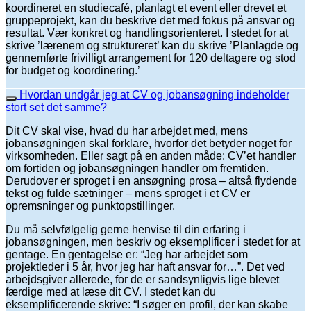
koordineret en studiecafé, planlagt et event eller drevet et
gruppeprojekt, kan du beskrive det med fokus på ansvar og
resultat. Vær konkret og handlingsorienteret. I stedet for at
skrive ’lærenem og struktureret’ kan du skrive ’Planlagde og
gennemførte frivilligt arrangement for 120 deltagere og stod
for budget og koordinering.’
Hvordan undgår jeg at CV og jobansøgning indeholder
stort set det samme?
Dit CV skal vise, hvad du har arbejdet med, mens
jobansøgningen skal forklare, hvorfor det betyder noget for
virksomheden. Eller sagt på en anden måde: CV’et handler
om fortiden og jobansøgningen handler om fremtiden.
Derudover er sproget i en ansøgning prosa – altså flydende
tekst og fulde sætninger – mens sproget i et CV er
opremsninger og punktopstillinger.
Du må selvfølgelig gerne henvise til din erfaring i
jobansøgningen, men beskriv og eksemplificer i stedet for at
gentage. En gentagelse er: “Jeg har arbejdet som
projektleder i 5 år, hvor jeg har haft ansvar for…”. Det ved
arbejdsgiver allerede, for de er sandsynligvis lige blevet
færdige med at læse dit CV. I stedet kan du
eksemplificerende skrive: “I søger en profil, der kan skabe