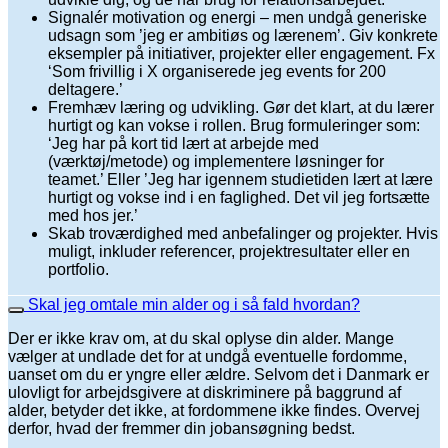
Signalér motivation og energi – men undgå generiske
udsagn som ’jeg er ambitiøs og lærenem’. Giv konkrete
eksempler på initiativer, projekter eller engagement. Fx
‘Som frivillig i X organiserede jeg events for 200
deltagere.’
Fremhæv læring og udvikling. Gør det klart, at du lærer
hurtigt og kan vokse i rollen. Brug formuleringer som:
‘Jeg har på kort tid lært at arbejde med
(værktøj/metode) og implementere løsninger for
teamet.’ Eller ’Jeg har igennem studietiden lært at lære
hurtigt og vokse ind i en faglighed. Det vil jeg fortsætte
med hos jer.’
Skab troværdighed med anbefalinger og projekter. Hvis
muligt, inkluder referencer, projektresultater eller en
portfolio.
Skal jeg omtale min alder og i så fald hvordan?
Der er ikke krav om, at du skal oplyse din alder. Mange
vælger at undlade det for at undgå eventuelle fordomme,
uanset om du er yngre eller ældre. Selvom det i Danmark er
ulovligt for arbejdsgivere at diskriminere på baggrund af
alder, betyder det ikke, at fordommene ikke findes. Overvej
derfor, hvad der fremmer din jobansøgning bedst.