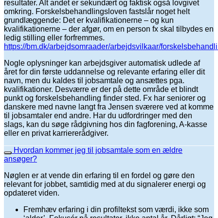
resultater. Alt andet er sekundært og faktisk også lovgivet
omkring. Forskelsbehandlingsloven fastslår noget helt
grundlæggende: Det er kvalifikationerne – og kun
kvalifikationerne – der afgør, om en person fx skal tilbydes en
ledig stilling eller forfremmes.
https://bm.dk/arbejdsomraader/arbejdsvilkaar/forskelsbehandl
Nogle oplysninger kan arbejdsgiver automatisk udlede af
året for din første uddannelse og relevante erfaring eller dit
navn, men du kaldes til jobsamtale og ansættes pga.
kvalifikationer. Desværre er der på dette område et blindt
punkt og forskelsbehandling finder sted. Fx har seniorer og
danskere med navne langt fra Jensen sværere ved at komme
til jobsamtaler end andre. Har du udfordringer med den
slags, kan du søge rådgivning hos din fagforening, A-kasse
eller en privat karriererådgiver.
Hvordan kommer jeg til jobsamtale som en ældre
ansøger?
Nøglen er at vende din erfaring til en fordel og gøre den
relevant for jobbet, samtidig med at du signalerer energi og
opdateret viden.
Fremhæv erfaring i din profiltekst som værdi, ikke som