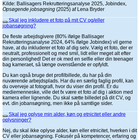
Kilde: Ballisagers Rekrutteringsanalyse 2025, Jobindex,
Opsøgende jobsøgning
(2025) af Lena Bryder
Skal jeg inkludere et foto på mit CV og/eller
jobansøgning?
De fleste arbejdsgivere (80% ifølge Ballisager
Rekrutteringsanalyse 2024, 64% ifølge Jobindex) vil gerne
have, at du inkluderer et foto af dig selv. Vælg et foto, der er
neutralt, professionelt og med smil, lidt eller meget alt efter
din personlighed! Det er ok med en selfie eller din teenager
bag kameraet, så længe ovenstående er opfyldt.
Du kan også bruge det profilbillede, du har på din
nuværende arbejdsplads. Har du en særlig faglig profil, kan
du overveje at fotografi, hvor du viser din profil. Er du
mediemenneske, ville det fx være et foto af dig i aktion med
kamera eller lignende. Du skal sætte billedet på dit CV, og
evt. din jobansøgning, men ikke på samtlige sider.
Skal jeg oplyse min alder, køn og etnicitet eller andre
oplysninger?
Nej, du skal ikke oplyse alder, køn eller etnicitet, hverken i dit
CV eller jobansøgning. Fokusér på kompetencer, erfaring og