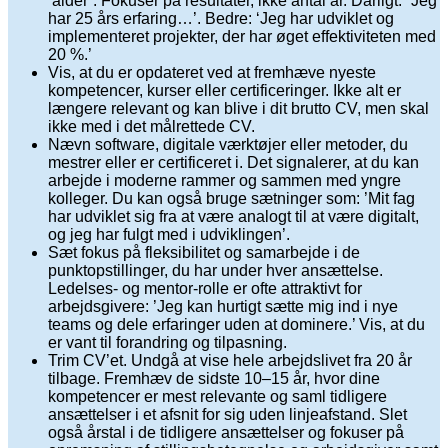
‘alder’. Fokusér på resultater, ikke antal år. Dårligt: “Jeg
har 25 års erfaring…’. Bedre: ‘Jeg har udviklet og
implementeret projekter, der har øget effektiviteten med
20 %.’
Vis, at du er opdateret ved at fremhæve nyeste
kompetencer, kurser eller certificeringer. Ikke alt er
længere relevant og kan blive i dit brutto CV, men skal
ikke med i det målrettede CV.
Nævn software, digitale værktøjer eller metoder, du
mestrer eller er certificeret i. Det signalerer, at du kan
arbejde i moderne rammer og sammen med yngre
kolleger. Du kan også bruge sætninger som: ’Mit fag
har udviklet sig fra at være analogt til at være digitalt,
og jeg har fulgt med i udviklingen’.
Sæt fokus på fleksibilitet og samarbejde i de
punktopstillinger, du har under hver ansættelse.
Ledelses- og mentor-rolle er ofte attraktivt for
arbejdsgivere: ’Jeg kan hurtigt sætte mig ind i nye
teams og dele erfaringer uden at dominere.’ Vis, at du
er vant til forandring og tilpasning.
Trim CV’et. Undgå at vise hele arbejdslivet fra 20 år
tilbage. Fremhæv de sidste 10–15 år, hvor dine
kompetencer er mest relevante og saml tidligere
ansættelser i et afsnit for sig uden linjeafstand. Slet
også årstal i de tidligere ansættelser og fokuser på