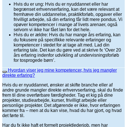
Hvis du er ung: Hvis du er nyuddannet eller har
begrænset erhvervserfaring, kan det være relevant at
fremhæve din uddannelse, praktikforløb, opgaver eller
frivilligt arbejde, så din erfaring får lidt mere pondus. Vi
opøver kompetencer i mange af livets arenaer, også
selvom vi ikke har fået løn for det hele.
Hvis du er ældre: Hvis du har mange års erfaring, kan
du fokusere på specifikke relevante erfaringer og
kompetencer i stedet for at tage alt med. Lad din
erfaring tale. Det kan du gøre ved at skrive fx ‘Over 20
års erfaring indenfor udvikling af undervisningsforløb
for tosprogede børn’.
Hvordan viser jeg mine kompetencer, hvis jeg mangler
direkte erfaring?
Hvis du er nyuddannet, ønsker at skifte branche eller af
andre grunde mangler direkte erhvervserfaring, skal du finde
frem til dine overførbare færdigheder. Tag et kig på dine
projekter, studiearbejde, kurser, frivilligt arbejde eller
personlige projekter. Det afgørende er ikke, hvor erfaringen
kommer fra – men at du kan vise, hvad du har gjort, og hvad
det førte til.
Har du fx ikke haft et formelt projektlederjob, men har