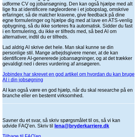
udforme CV og jobansøgning. Den kan også hjælpe med alt
lige fra at identificere nøgleordene i et jobopslag, omskrive
erfaringer, så de matcher kravene, give feedback på dine
egne formuleringer og hjælpe dig med at lave en ATS-venlig
opbygning, så du ikke sorteres fra automatisk. Sidder du fast
i en formulering, du ikke er tilfreds med, så bed AI om
alternativer, indtil du er tilfreds.
Lad aldrig AI skrive det hele. Man skal kunne se din
personlige stil. Mange arbejdsgivere mener, at de kan
identificere AI-genererede jobansøgninger, og at det trækker
gevaldigt ned i deres vurdering af ansøgeren.
Jobindex har skrevet en god artikel om hvordan du kan bruge
AI i din jobsøgning
AI kan også være en god hjælp, når du skal researche på en
branche eller en bestemt virksomhed.
Savner du et svar, så skriv spørgsmålet til os, så vi kan
udvide FAQ’en. Skriv til
lena@bryderkarriere.dk
Tilbage til FAQ'en