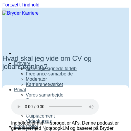
Fortsæt til indhold
Hvad skal jeg vide om CV og
Erhverv
jobansøgning?
Specialdesignede forløb
Freelance-samarbejde
Moderator
Karrierenetværket
Privat
Vores samarbejde
Opsøgende jobsøgning
ASF-venlig rådgivning
Karriereforælder
Outplacement
Videokursus
Indholdet er mit — sproget er AI’s. Denne podcast er
Iværksætter
genereret med NotebookLM og baseret på Bryder